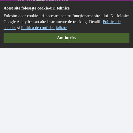
comunacaianumic@yahoo.com
Acest site folosește cookie-uri tehnice
LINKURI RAPIDE
Folosim doar cookie-uri necesare pentru funcționarea site-ului. Nu folosim
Google Analytics sau alte instrumente de tracking. Detalii:
Politica de
Primarie
cookies
și
Politica de confidențialitate
.
Consiliu Local
Am înțeles
Informatii de interes public
Contact
Politica de confidențialitate
Politica de cookies
LINKURI IMPORTANTE