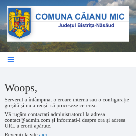
Toggle
navigation
Woops,
Serverul a întâmpinat o eroare internă sau o configurație
greșită și nu a reușit să proceseze cererea.
Vă rugăm contactați administratorul la adresa
contact@admin.com și informați-l despre ora și adresa
URL a erorii apărute.
Reveniți la site
aici
.