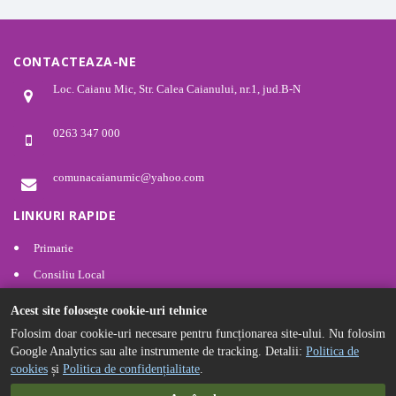
CONTACTEAZA-NE
Loc. Caianu Mic, Str. Calea Caianului, nr.1, jud.B-N
0263 347 000
comunacaianumic@yahoo.com
LINKURI RAPIDE
Primarie
Consiliu Local
Informatii de interes public
Acest site folosește cookie-uri tehnice
Contact
Folosim doar cookie-uri necesare pentru funcționarea site-ului. Nu folosim
Google Analytics sau alte instrumente de tracking. Detalii:
Politica de
Politica de confidențialitate
cookies
și
Politica de confidențialitate
.
Politica de cookies