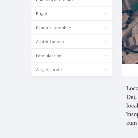
Buget
Bilanțuri contabile
Achiziții publice
Formulare tip
Alegeri locale
Loca
Dej,
loca
înso
cum 