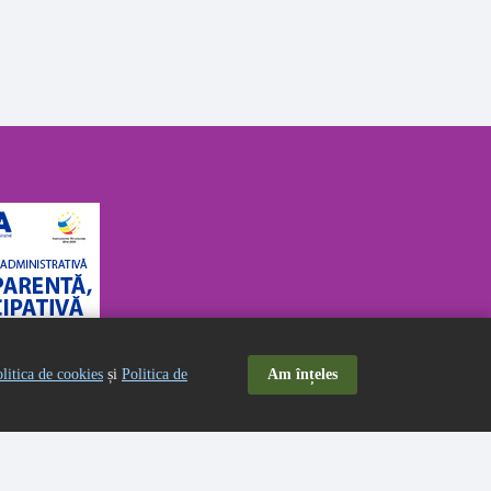
litica de cookies
și
Politica de
Am înțeles