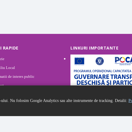
I RAPIDE
LINKURI IMPORTANTE
rie
liu Local
matii de interes public
act
ica de confidențialitate
-ului. Nu folosim Google Analytics sau alte instrumente de tracking. Detalii:
Po
ica de cookies
m