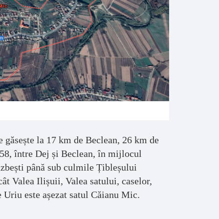
se găsește la 17 km de Beclean, 26 km de
8, între Dej și Beclean, în mijlocul
răzbești până sub culmile Țibleșului
ât Valea Ilișuii, Valea satului, caselor,
Uriu este așezat satul Căianu Mic.