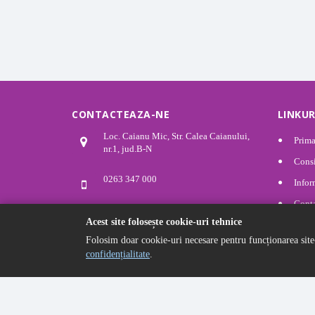
CONTACTEAZA-NE
LINKUR
Loc. Caianu Mic, Str. Calea Caianului,
Prima
nr.1, jud.B-N
Consi
0263 347 000
Infor
Cont
comunacaianumic@yahoo.com
Acest site folosește cookie-uri tehnice
Polit
Folosim doar cookie-uri necesare pentru funcționarea site
Polit
confidențialitate
.
© 2026 Primaria Comunei Caianu Mic. Dezvoltat de INOSyste