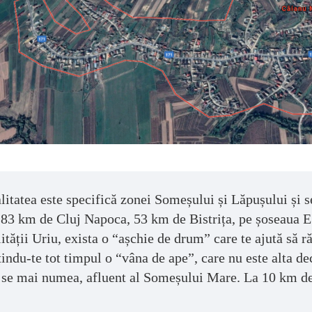
litatea este specifică zonei Someșului și Lăpușului și 
 83 km de Cluj Napoca, 53 km de Bistrița, pe șoseaua E5
lității Uriu, exista o “așchie de drum” care te ajută să 
țindu-te tot timpul o “vâna de ape”, care nu este alta dec
se mai numea, afluent al Someșului Mare. La 10 km de 