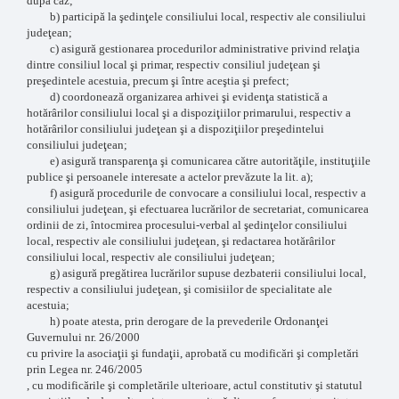
după caz;
b) participă la şedinţele consiliului local, respectiv ale consiliului
judeţean;
c) asigură gestionarea procedurilor administrative privind relaţia
dintre consiliul local şi primar, respectiv consiliul judeţean şi
preşedintele acestuia, precum şi între aceştia şi prefect;
d) coordonează organizarea arhivei şi evidenţa statistică a
hotărârilor consiliului local şi a dispoziţiilor primarului, respectiv a
hotărârilor consiliului judeţean şi a dispoziţiilor preşedintelui
consiliului judeţean;
e) asigură transparenţa şi comunicarea către autorităţile, instituţiile
publice şi persoanele interesate a actelor prevăzute la lit. a);
f) asigură procedurile de convocare a consiliului local, respectiv a
consiliului judeţean, şi efectuarea lucrărilor de secretariat, comunicarea
ordinii de zi, întocmirea procesului-verbal al şedinţelor consiliului
local, respectiv ale consiliului judeţean, şi redactarea hotărârilor
consiliului local, respectiv ale consiliului judeţean;
g) asigură pregătirea lucrărilor supuse dezbaterii consiliului local,
respectiv a consiliului judeţean, şi comisiilor de specialitate ale
acestuia;
h) poate atesta, prin derogare de la prevederile Ordonanţei
Guvernului nr. 26/2000
cu privire la asociaţii şi fundaţii, aprobată cu modificări şi completări
prin Legea nr. 246/2005
, cu modificările şi completările ulterioare, actul constitutiv şi statutul