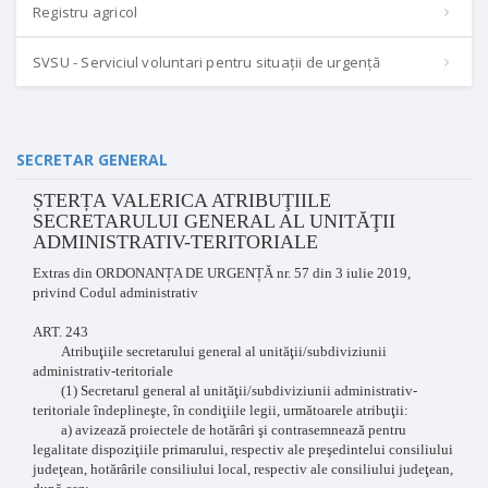
Registru agricol
SVSU - Serviciul voluntari pentru situații de urgență
SECRETAR GENERAL
ȘTERȚA VALERICA ATRIBUŢIILE
SECRETARULUI GENERAL AL UNITĂŢII
ADMINISTRATIV-TERITORIALE
Extras din ORDONANȚA DE URGENȚĂ nr. 57 din 3 iulie 2019,
privind Codul administrativ
ART. 243
Atribuţiile secretarului general al unităţii/subdiviziunii
administrativ-teritoriale
(1) Secretarul general al unităţii/subdiviziunii administrativ-
teritoriale îndeplineşte, în condiţiile legii, următoarele atribuţii:
a) avizează proiectele de hotărâri şi contrasemnează pentru
legalitate dispoziţiile primarului, respectiv ale preşedintelui consiliului
judeţean, hotărârile consiliului local, respectiv ale consiliului judeţean,