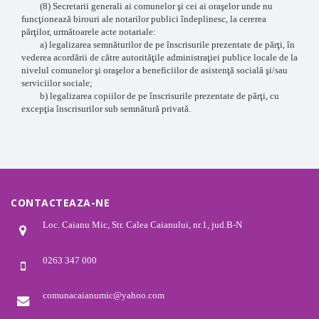
(8) Secretarii generali ai comunelor şi cei ai oraşelor unde nu
funcţionează birouri ale notarilor publici îndeplinesc, la cererea
părţilor, următoarele acte notariale:
a) legalizarea semnăturilor de pe înscrisurile prezentate de părţi, în
vederea acordării de către autorităţile administraţiei publice locale de la
nivelul comunelor şi oraşelor a beneficiilor de asistenţă socială şi/sau
serviciilor sociale;
b) legalizarea copiilor de pe înscrisurile prezentate de părţi, cu
excepţia înscrisurilor sub semnătură privată.
CONTACTEAZA-NE
Loc. Caianu Mic, Str. Calea Caianului, nr.1, jud.B-N
0263 347 000
comunacaianumic@yahoo.com