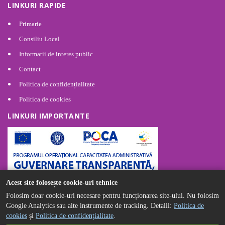
LINKURI RAPIDE
Primarie
Consiliu Local
Informatii de interes public
Contact
Politica de confidențialitate
Politica de cookies
LINKURI IMPORTANTE
Acest site folosește cookie-uri tehnice
Folosim doar cookie-uri necesare pentru funcționarea site-ului. Nu folosim
Google Analytics sau alte instrumente de tracking. Detalii:
Politica de
cookies
și
Politica de confidențialitate
.