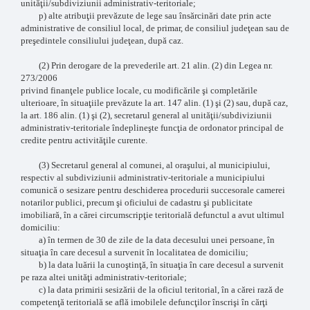
unităţii/subdiviziunii administrativ-teritoriale;
p) alte atribuţii prevăzute de lege sau însărcinări date prin acte
administrative de consiliul local, de primar, de consiliul judeţean sau de
preşedintele consiliului judeţean, după caz.
(2) Prin derogare de la prevederile art. 21 alin. (2) din Legea nr.
273/2006
privind finanţele publice locale, cu modificările şi completările
ulterioare, în situaţiile prevăzute la art. 147 alin. (1) şi (2) sau, după caz,
la art. 186 alin. (1) şi (2), secretarul general al unităţii/subdiviziunii
administrativ-teritoriale îndeplineşte funcţia de ordonator principal de
credite pentru activităţile curente.
(3) Secretarul general al comunei, al oraşului, al municipiului,
respectiv al subdiviziunii administrativ-teritoriale a municipiului
comunică o sesizare pentru deschiderea procedurii succesorale camerei
notarilor publici, precum şi oficiului de cadastru şi publicitate
imobiliară, în a cărei circumscripţie teritorială defunctul a avut ultimul
domiciliu:
a) în termen de 30 de zile de la data decesului unei persoane, în
situaţia în care decesul a survenit în localitatea de domiciliu;
b) la data luării la cunoştinţă, în situaţia în care decesul a survenit
pe raza altei unităţi administrativ-teritoriale;
c) la data primirii sesizării de la oficiul teritorial, în a cărei rază de
competenţă teritorială se află imobilele defuncţilor înscrişi în cărţi