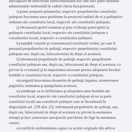
asociaţiilor de dezvoltare intercomunitară din care face parte unitatea
administrativ-teritorială în cadrul căreia funcţionează;
i) poate propune primarului, respectiv preşedintelui consiliului
judeţean înscrierea unor probleme în proiectul ordinii de zi a şedinţelor
ordinare ale consiliului local, respectiv ale consiliului judeţean;
j) efectuează apelul nominal şi ţine evidenţa participării la
şedinţele consiliului local, respectiv ale consiliului judeţean a
consilierilor locali, respectiv a consilierilor judeţeni;
k) numără voturile şi consemnează rezultatul votării, pe care îl
prezintă preşedintelui de şedinţă, respectiv preşedintelui consiliului
judeţean sau, după caz, înlocuitorului de drept al acestuia;
l) informează preşedintele de şedinţă, respectiv preşedintele
consiliului judeţean sau, după caz, înlocuitorul de drept al acestuia, cu
privire la cvorumul şi la majoritatea necesare pentru adoptarea fiecărei
hotărâri a consiliului local, respectiv a consiliului judeţean;
m) asigură întocmirea dosarelor de şedinţă, legarea, numerotarea
paginilor, semnarea şi ştampilarea acestora;
n) urmăreşte ca la deliberarea şi adoptarea unor hotărâri ale
consiliului local, respectiv ale consiliului judeţean să nu ia parte
consilierii locali sau consilierii judeţeni care se încadrează în
dispoziţiile art. 228 alin. (2); informează preşedintele de şedinţă, sau,
după caz, înlocuitorul de drept al acestuia cu privire la asemenea
situaţii şi face cunoscute sancţiunile prevăzute de lege în asemenea
cazuri;
o) certifică conformitatea copiei cu actele originale din arhiva