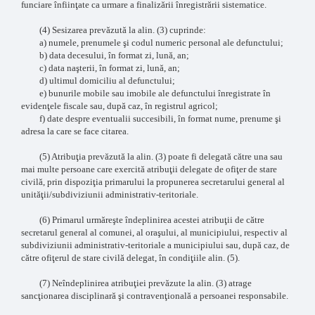
funciare înfiinţate ca urmare a finalizării înregistrării sistematice.
(4) Sesizarea prevăzută la alin. (3) cuprinde:
a) numele, prenumele şi codul numeric personal ale defunctului;
b) data decesului, în format zi, lună, an;
c) data naşterii, în format zi, lună, an;
d) ultimul domiciliu al defunctului;
e) bunurile mobile sau imobile ale defunctului înregistrate în
evidenţele fiscale sau, după caz, în registrul agricol;
f) date despre eventualii succesibili, în format nume, prenume şi
adresa la care se face citarea.
(5) Atribuţia prevăzută la alin. (3) poate fi delegată către una sau
mai multe persoane care exercită atribuţii delegate de ofiţer de stare
civilă, prin dispoziţia primarului la propunerea secretarului general al
unităţii/subdiviziunii administrativ-teritoriale.
(6) Primarul urmăreşte îndeplinirea acestei atribuţii de către
secretarul general al comunei, al oraşului, al municipiului, respectiv al
subdiviziunii administrativ-teritoriale a municipiului sau, după caz, de
către ofiţerul de stare civilă delegat, în condiţiile alin. (5).
(7) Neîndeplinirea atribuţiei prevăzute la alin. (3) atrage
sancţionarea disciplinară şi contravenţională a persoanei responsabile.