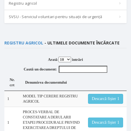
Registru agricol
SVSU - Serviciul voluntari pentru situații de urgență
REGISTRU AGRICOL
- ULTIMELE DOCUMENTE ÎNCĂRCATE
Arată
intrări
Caută un document:
Nr.
Denumirea documentului
crt
MODEL TIP CERERE REGISTRU
1
Descarcă fișier 1
AGRICOL
PROCES-VERBAL DE
CONSTATARE A DERULARII
1
ETAPEI PROCEDURALE PRIVIND
Descarcă fișier 1
EXERCITAREA DREPTULUI DE