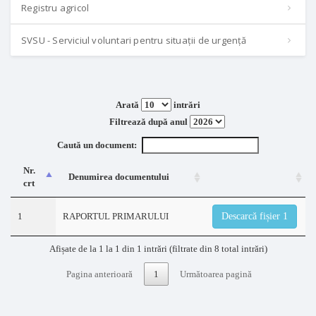
Registru agricol
SVSU - Serviciul voluntari pentru situații de urgență
Arată
intrări
Filtrează după anul
Caută un document:
Nr.
Denumirea documentului
crt
1
RAPORTUL PRIMARULUI
Descarcă fișier 1
Afișate de la 1 la 1 din 1 intrări (filtrate din 8 total intrări)
Pagina anterioară
1
Următoarea pagină